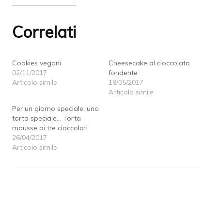
su
Facebook
su
WhatsApp
Twitter
(Si
Pinterest
(Si
(Si
apre
(Si
apre
apre
in
apre
in
Correlati
in
una
in
una
una
nuova
una
nuova
nuova
finestra)
nuova
finestra)
finestra)
finestra)
Cookies vegani
Cheesecake al cioccolato
02/11/2017
fondente
Articolo simile
19/05/2017
Articolo simile
Per un giorno speciale, una
torta speciale… Torta
mousse ai tre cioccolati
26/04/2017
Articolo simile
Navigazione
articoli