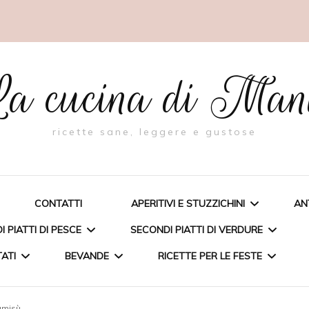
a cucina di Ma
ricette sane, leggere e gustose
CONTATTI
APERITIVI E STUZZICHINI
AN
 PIATTI DI PESCE
SECONDI PIATTI DI VERDURE
TATI
BEVANDE
RICETTE PER LE FESTE
BIGNÈ RIPIENI DI PESTO AL
FAGIOLINO
A FARCITA
TORTA CON RICOTTA E
ramisù