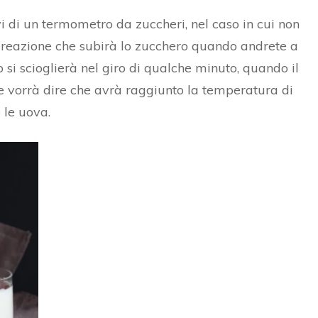
SFOGLIA DI MELANZANE E
SALMONE E PESCHE
i di un termometro da zuccheri, nel caso in cui non
POMODORI
la reazione che subirà lo zucchero quando andrete a
POLPETTE CACIO E PEPE
o si scioglierà nel giro di qualche minuto, quando il
INVOLTINI DI VERZA
ice vorrà dire che avrà raggiunto la temperatura di
VELLUTATA DI ZUCCA
 le uova.
CROSTATA SALATA
CROCCHETTE
VEGETARIANE
MILLEFOGLIE DI
MELANZANE