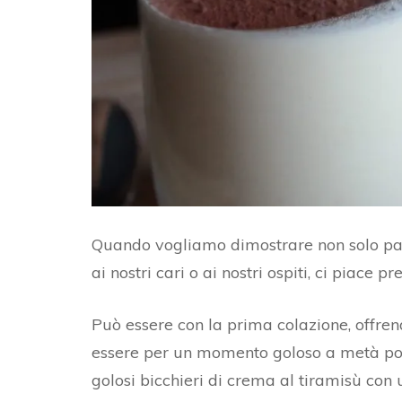
AL
BURRO DI ARACHIDI
FO
CROSTATA CON FROLLA
C
AL CACAO E ZENZERO
PA
PA
RI
D
Quando vogliamo dimostrare non solo pas
ai nostri cari o ai nostri ospiti, ci piace pr
PA
PA
Può essere con la prima colazione, offrendo
essere per un momento goloso a metà pom
golosi bicchieri di crema al tiramisù con 