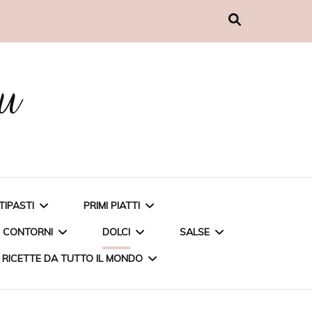
nu
TIPASTI
PRIMI PIATTI
CONTORNI
DOLCI
SALSE
RICETTE DA TUTTO IL MONDO
MUFFIN AL PESTO
CARBONARA DI CARCIOFI
PATATE AL MICROONDE
TORTA ALLE FRAGOLE
PESTO DI BASILICO A
POLPETTINE DI COUS
PENNETTE INTEGRALI CON