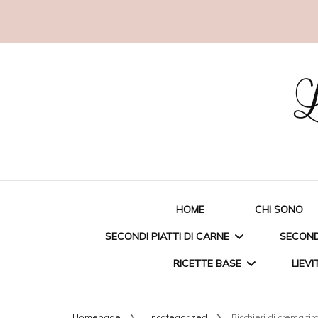
L
HOME
CHI SONO
SECONDI PIATTI DI CARNE
SECONDI
RICETTE BASE
LIEVI
STRACCETTI DI POLLO
ORAT
Homepage
Uncategorized
Bicchieri di crema ti