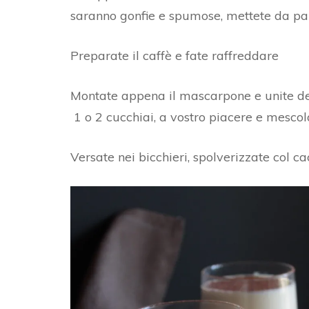
saranno gonfie e spumose, mettete da pa
Preparate il caffè e fate raffreddare
Montate appena il mascarpone e unite del
1 o 2 cucchiai, a vostro piacere e mesco
Versate nei bicchieri, spolverizzate col c