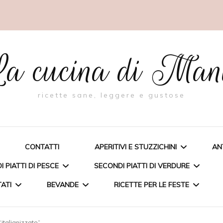
a cucina di Ma
ricette sane, leggere e gustose
CONTATTI
APERITIVI E STUZZICHINI
AN
 PIATTI DI PESCE
SECONDI PIATTI DI VERDURE
TATI
BEVANDE
RICETTE PER LE FESTE
BIGNÈ RIPIENI DI PESTO AL
FAGIOLINO
A FARCITA
TORTA CON RICOTTA E
italianizzato”