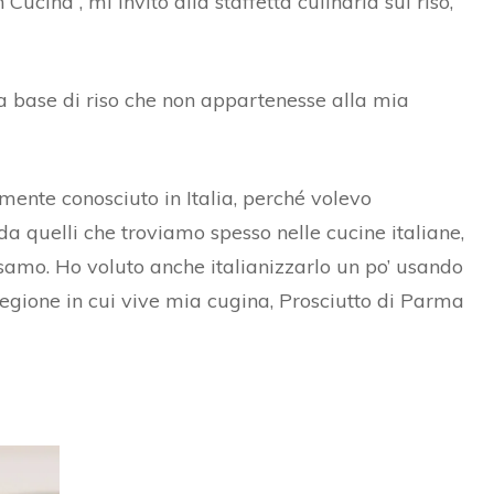
ucina”, mi invitò alla staffetta culinaria sul riso,
SFOGLIA DI MELANZANE E
SALMONE E PESCHE
POMODORI
POLPETTE CACIO E PEPE
 a base di riso che non appartenesse alla mia
INVOLTINI DI VERZA
VELLUTATA DI ZUCCA
rmente conosciuto in Italia, perché volevo
CROSTATA SALATA
da quelli che troviamo spesso nelle cucine italiane,
sesamo. Ho voluto anche italianizzarlo un po’ usando
CROCCHETTE
regione in cui vive mia cugina, Prosciutto di Parma
VEGETARIANE
MILLEFOGLIE DI
MELANZANE