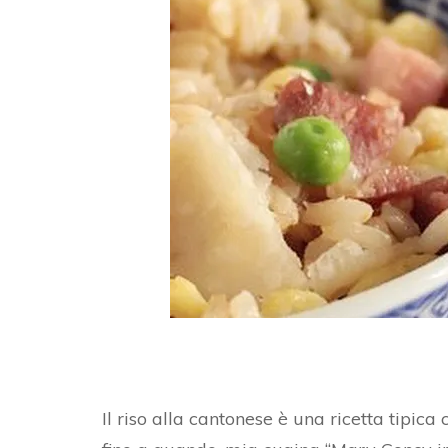
AL
BURRO DI ARACHIDI
FO
CROSTATA CON FROLLA
C
AL CACAO E ZENZERO
PA
PA
RI
D
PA
PA
Il riso alla cantonese è una ricetta tipic