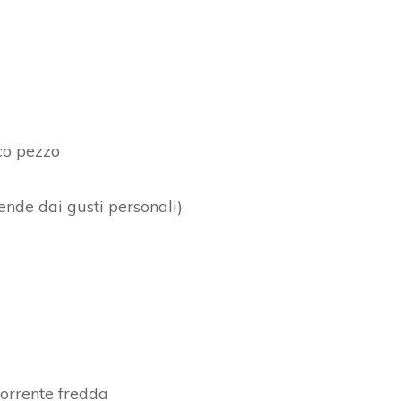
co pezzo
pende dai gusti personali)
 corrente fredda