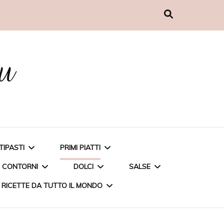
nu
TIPASTI
PRIMI PIATTI
CONTORNI
DOLCI
SALSE
RICETTE DA TUTTO IL MONDO
MUFFIN AL PESTO
CARBONARA DI CARCIOFI
PATATE AL MICROONDE
TORTA ALLE FRAGOLE
PESTO DI BASILICO A
POLPETTINE DI COUS
PENNETTE INTEGRALI CON