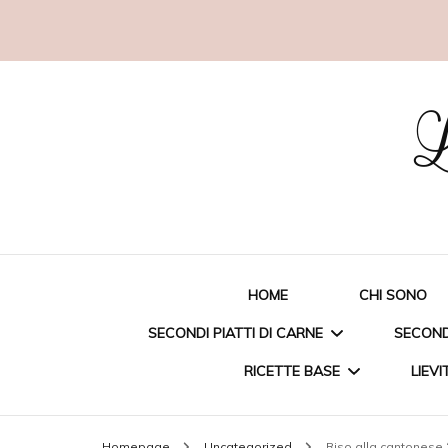
L
HOME
CHI SONO
SECONDI PIATTI DI CARNE
SECONDI
RICETTE BASE
LIEVI
STRACCETTI DI POLLO
ORAT
Homepage
Uncategorized
Riso alla cantonese “