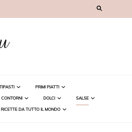
nu
TIPASTI
PRIMI PIATTI
CONTORNI
DOLCI
SALSE
RICETTE DA TUTTO IL MONDO
MUFFIN AL PESTO
CARBONARA DI CARCIOFI
PATATE AL MICROONDE
TORTA ALLE FRAGOLE
PESTO DI BASILICO A
POLPETTINE DI COUS
PENNETTE INTEGRALI CON