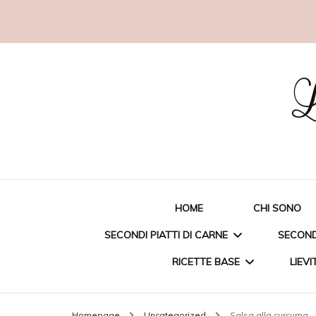
L
HOME
CHI SONO
SECONDI PIATTI DI CARNE
SECONDI
RICETTE BASE
LIEVI
STRACCETTI DI POLLO
ORAT
Homepage
Uncategorized
Salsa alla curcuma