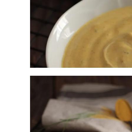
AL
BURRO DI ARACHIDI
FO
CROSTATA CON FROLLA
C
AL CACAO E ZENZERO
PA
PA
RI
D
PA
PA