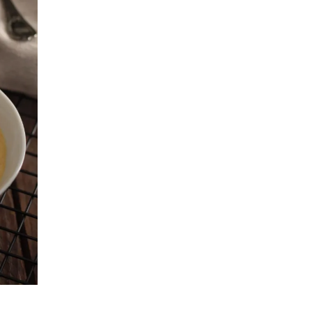
SFOGLIA DI MELANZANE E
SALMONE E PESCHE
POMODORI
POLPETTE CACIO E PEPE
INVOLTINI DI VERZA
VELLUTATA DI ZUCCA
CROSTATA SALATA
CROCCHETTE
VEGETARIANE
MILLEFOGLIE DI
MELANZANE