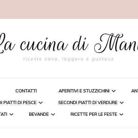
a cucina di Ma
ricette sane, leggere e gustose
CONTATTI
APERITIVI E STUZZICHINI
AN
 PIATTI DI PESCE
SECONDI PIATTI DI VERDURE
TATI
BEVANDE
RICETTE PER LE FESTE
BIGNÈ RIPIENI DI PESTO AL
FAGIOLINO
A FARCITA
TORTA CON RICOTTA E