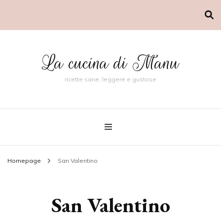
La cucina di Manu
ricette sane, leggere e gustose
Homepage
San Valentino
San Valentino