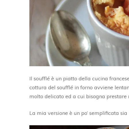
AL
BURRO DI ARACHIDI
FO
CROSTATA CON FROLLA
C
AL CACAO E ZENZERO
PA
PA
RI
D
Il soufflé è un piatto della cucina frances
cottura del soufflé in forno avviene len
PA
molto delicato ed a cui bisogna prestare 
PA
La mia versione è un po’ semplificata sia 