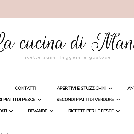
a cucina di Ma
ricette sane, leggere e gustose
CONTATTI
APERITIVI E STUZZICHINI
AN
 PIATTI DI PESCE
SECONDI PIATTI DI VERDURE
TATI
BEVANDE
RICETTE PER LE FESTE
BIGNÈ RIPIENI DI PESTO AL
FAGIOLINO
A FARCITA
TORTA CON RICOTTA E
icocca