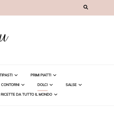
nu
TIPASTI
PRIMI PIATTI
CONTORNI
DOLCI
SALSE
RICETTE DA TUTTO IL MONDO
MUFFIN AL PESTO
CARBONARA DI CARCIOFI
PATATE AL MICROONDE
TORTA ALLE FRAGOLE
PESTO DI BASILICO A
POLPETTINE DI COUS
PENNETTE INTEGRALI CON