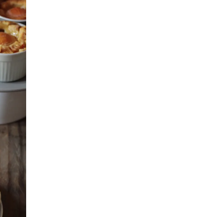
SFOGLIA DI MELANZANE E
SALMONE E PESCHE
POMODORI
POLPETTE CACIO E PEPE
INVOLTINI DI VERZA
VELLUTATA DI ZUCCA
CROSTATA SALATA
CROCCHETTE
VEGETARIANE
MILLEFOGLIE DI
MELANZANE