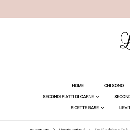
L
HOME
CHI SONO
SECONDI PIATTI DI CARNE
SECONDI
RICETTE BASE
LIEVI
STRACCETTI DI POLLO
ORAT
Homepage
Uncategorized
Soufflé dolce all’alb