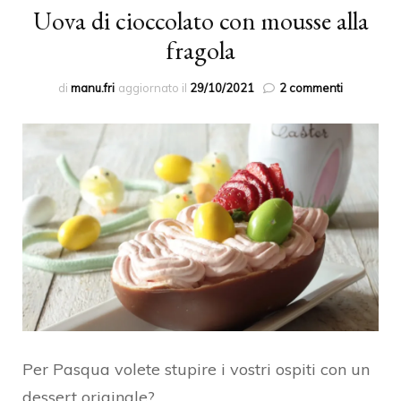
Uova di cioccolato con mousse alla
fragola
su
di
manu.fri
aggiornato il
29/10/2021
2 commenti
Uova
di
cioccolato
con
mousse
alla
fragola
Per Pasqua volete stupire i vostri ospiti con un
dessert originale?