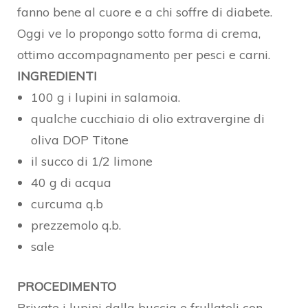
fanno bene al cuore e a chi soffre di diabete.
Oggi ve lo propongo sotto forma di crema,
ottimo accompagnamento per pesci e carni.
INGREDIENTI
100 g i lupini in salamoia.
qualche cucchiaio di olio extravergine di
oliva DOP Titone
il succo di 1/2 limone
40 g di acqua
curcuma q.b
prezzemolo q.b.
sale
PROCEDIMENTO
Private i lupini dalla buccia e frullateli con