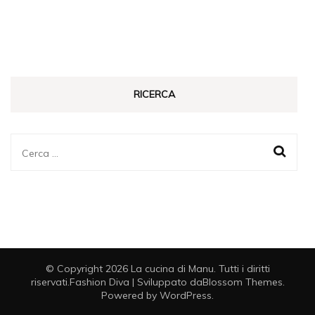
RICERCA
Ricerca
per:
© Copyright 2026
La cucina di Manu
. Tutti i diritti
riservati.
Fashion Diva | Sviluppato da
Blossom Themes
.
Powered by
WordPress
.