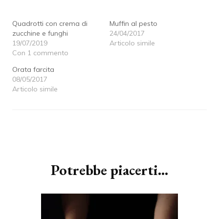
nuova
finestra)
nuova
finestra)
finestra)
finestra)
Quadrotti con crema di
Muffin al pesto
zucchine e funghi
24/04/2017
19/07/2019
Articolo simile
Con 1 commento
Orata farcita
08/05/2017
Articolo simile
Navigazione
articoli
Potrebbe piacerti...