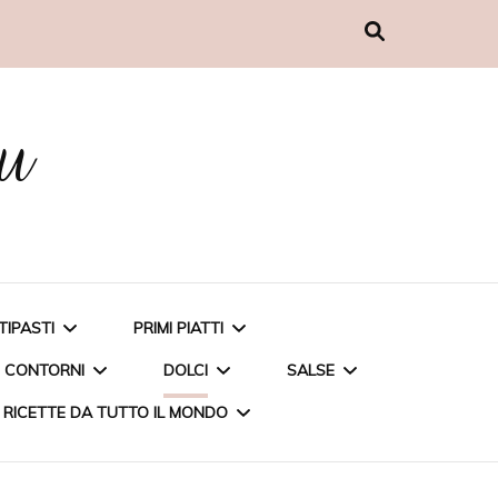
nu
TIPASTI
PRIMI PIATTI
CONTORNI
DOLCI
SALSE
RICETTE DA TUTTO IL MONDO
MUFFIN AL PESTO
CARBONARA DI CARCIOFI
PATATE AL MICROONDE
TORTA ALLE FRAGOLE
PESTO DI BASILICO A
POLPETTINE DI COUS
PENNETTE INTEGRALI CON