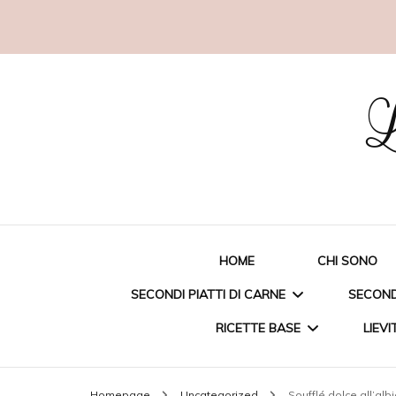
L
HOME
CHI SONO
SECONDI PIATTI DI CARNE
SECONDI
RICETTE BASE
LIEVI
STRACCETTI DI POLLO
ORAT
Homepage
Uncategorized
Soufflé dolce all’alb