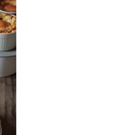
SFOGLIA DI MELANZANE E
SALMONE E PESCHE
POMODORI
POLPETTE CACIO E PEPE
INVOLTINI DI VERZA
VELLUTATA DI ZUCCA
CROSTATA SALATA
CROCCHETTE
VEGETARIANE
MILLEFOGLIE DI
MELANZANE