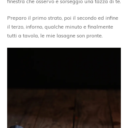
finestra che osservo e sorseggio una tazza di te.
Preparo il primo strato, poi il secondo ed infine
il terzo, inforno, qualche minuto e finalmente
tutti a tavola, le mie lasagne son pronte.