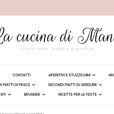
a cucina di Ma
ricette sane, leggere e gustose
CONTATTI
APERITIVI E STUZZICHINI
AN
 PIATTI DI PESCE
SECONDI PIATTI DI VERDURE
TATI
BEVANDE
RICETTE PER LE FESTE
BIGNÈ RIPIENI DI PESTO AL
FAGIOLINO
A FARCITA
TORTA CON RICOTTA E
 spinaci e salmone caramellato