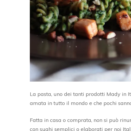
AL
BURRO DI ARACHIDI
FO
CROSTATA CON FROLLA
C
AL CACAO E ZENZERO
PA
PA
RI
D
PA
La pasta, uno dei tanti prodotti Mady in 
amata in tutto il mondo e che pochi sanno
PA
Fatta in casa o comprata, non si può rinun
con sughi semplici o elaborati per noi Ita