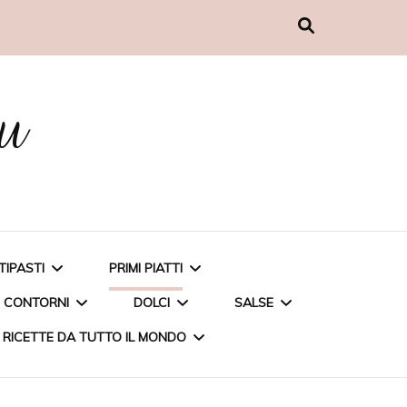
nu
TIPASTI
PRIMI PIATTI
CONTORNI
DOLCI
SALSE
RICETTE DA TUTTO IL MONDO
MUFFIN AL PESTO
CARBONARA DI CARCIOFI
PATATE AL MICROONDE
TORTA ALLE FRAGOLE
PESTO DI BASILICO A
POLPETTINE DI COUS
PENNETTE INTEGRALI CON