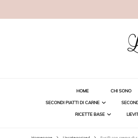
L
HOME
CHI SONO
SECONDI PIATTI DI CARNE
SECONDI
RICETTE BASE
LIEVI
STRACCETTI DI POLLO
ORAT
Homepage
Uncategorized
Fusilli con crema di