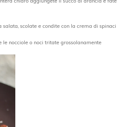
terà chiaro aggiungete il succo di arancia e fate
 salata, scolate e condite con la crema di spinaci
e le nocciole o noci tritate grossolanamente