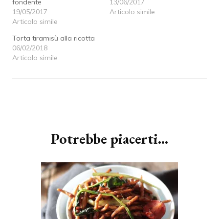
fondente
13/06/2017
19/05/2017
Articolo simile
Articolo simile
Torta tiramisù alla ricotta
06/02/2018
Articolo simile
Navigazione
articoli
Potrebbe piacerti...