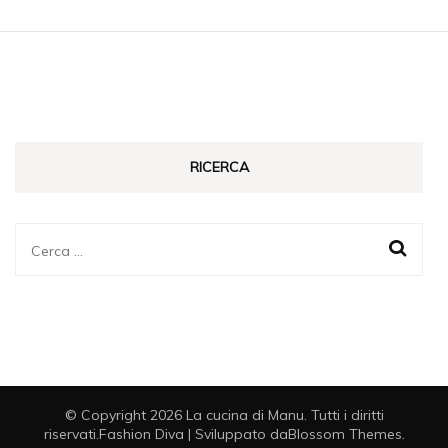
RICERCA
Ricerca
per:
© Copyright 2026
La cucina di Manu
. Tutti i diritti
riservati.
Fashion Diva | Sviluppato da
Blossom Themes
.