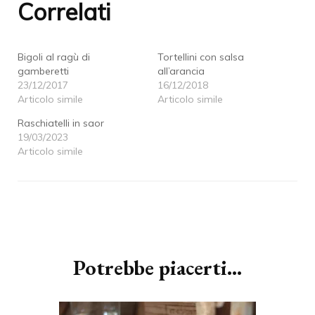
Correlati
in
una
in
una
una
nuova
una
nuova
nuova
finestra)
nuova
finestra)
finestra)
finestra)
Bigoli al ragù di
Tortellini con salsa
gamberetti
all’arancia
23/12/2017
16/12/2018
Articolo simile
Articolo simile
Raschiatelli in saor
19/03/2023
Articolo simile
Navigazione
articoli
Potrebbe piacerti...