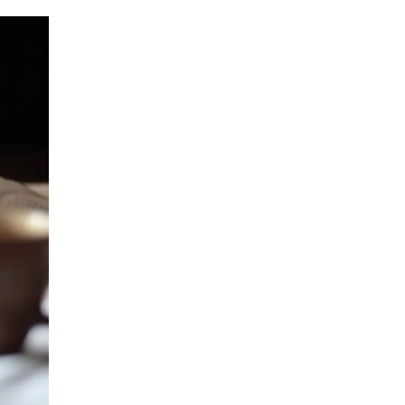
SFOGLIA DI MELANZANE E
SALMONE E PESCHE
POMODORI
POLPETTE CACIO E PEPE
INVOLTINI DI VERZA
VELLUTATA DI ZUCCA
CROSTATA SALATA
CROCCHETTE
VEGETARIANE
MILLEFOGLIE DI
MELANZANE