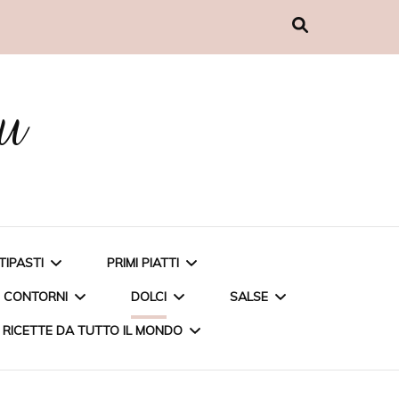
nu
TIPASTI
PRIMI PIATTI
CONTORNI
DOLCI
SALSE
RICETTE DA TUTTO IL MONDO
MUFFIN AL PESTO
CARBONARA DI CARCIOFI
PATATE AL MICROONDE
TORTA ALLE FRAGOLE
PESTO DI BASILICO A
POLPETTINE DI COUS
PENNETTE INTEGRALI CON