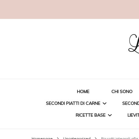
L
HOME
CHI SONO
SECONDI PIATTI DI CARNE
SECONDI
RICETTE BASE
LIEVI
STRACCETTI DI POLLO
ORAT
Homepage
Uncategorized
Biscotti integrali alla