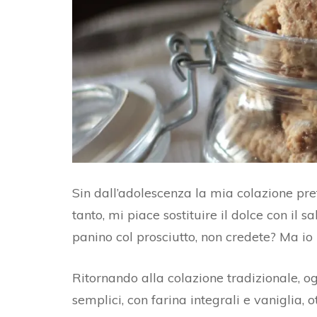
AL
BURRO DI ARACHIDI
FO
CROSTATA CON FROLLA
C
AL CACAO E ZENZERO
PA
PA
RI
D
Sin dall’adolescenza la mia colazione pref
tanto, mi piace sostituire il dolce con il 
PA
panino col prosciutto, non credete? Ma io
PA
Ritornando alla colazione tradizionale, og
semplici, con farina integrali e vaniglia, 