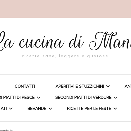
a cucina di Ma
ricette sane, leggere e gustose
CONTATTI
APERITIVI E STUZZICHINI
AN
 PIATTI DI PESCE
SECONDI PIATTI DI VERDURE
TATI
BEVANDE
RICETTE PER LE FESTE
BIGNÈ RIPIENI DI PESTO AL
FAGIOLINO
A FARCITA
TORTA CON RICOTTA E
 vaniglia