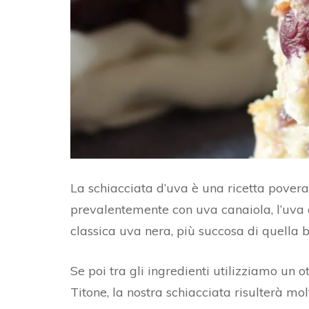
AL
BURRO DI ARACHIDI
FO
CROSTATA CON FROLLA
C
AL CACAO E ZENZERO
PA
PA
RI
D
La schiacciata d’uva è una ricetta povera 
prevalentemente con uva canaiola, l’uva de
PA
classica uva nera, più succosa di quella b
PA
Se poi tra gli ingredienti utilizziamo un o
Titone, la nostra schiacciata risulterà mo