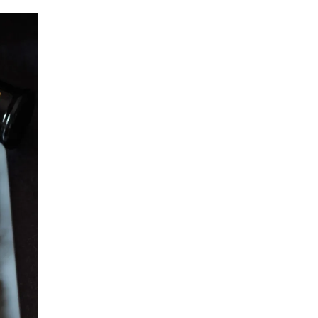
SFOGLIA DI MELANZANE E
SALMONE E PESCHE
POMODORI
POLPETTE CACIO E PEPE
INVOLTINI DI VERZA
VELLUTATA DI ZUCCA
CROSTATA SALATA
CROCCHETTE
VEGETARIANE
MILLEFOGLIE DI
MELANZANE