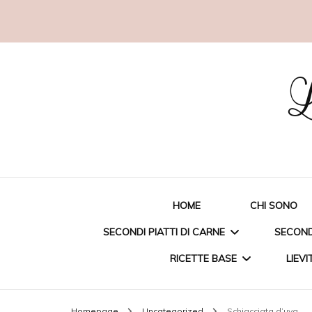
L
HOME
CHI SONO
SECONDI PIATTI DI CARNE
SECONDI
RICETTE BASE
LIEVI
STRACCETTI DI POLLO
ORAT
Homepage
Uncategorized
Schiacciata d’uva