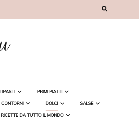
nu
TIPASTI
PRIMI PIATTI
CONTORNI
DOLCI
SALSE
RICETTE DA TUTTO IL MONDO
MUFFIN AL PESTO
CARBONARA DI CARCIOFI
PATATE AL MICROONDE
TORTA ALLE FRAGOLE
PESTO DI BASILICO A
POLPETTINE DI COUS
PENNETTE INTEGRALI CON