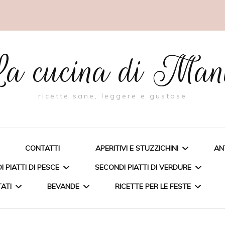
a cucina di Ma
ricette sane, leggere e gustose
CONTATTI
APERITIVI E STUZZICHINI
AN
 PIATTI DI PESCE
SECONDI PIATTI DI VERDURE
TATI
BEVANDE
RICETTE PER LE FESTE
BIGNÈ RIPIENI DI PESTO AL
FAGIOLINO
A FARCITA
TORTA CON RICOTTA E